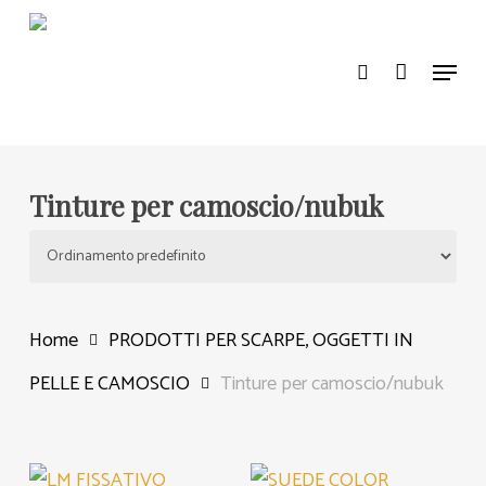
Skip
search
to
Menu
main
content
Tinture per camoscio/nubuk
Home
PRODOTTI PER SCARPE, OGGETTI IN
PELLE E CAMOSCIO
Tinture per camoscio/nubuk