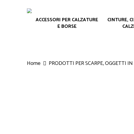
Skip
to
ACCESSORI PER CALZATURE
CINTURE, C
main
E BORSE
CALZ
content
Home
PRODOTTI PER SCARPE, OGGETTI IN
Hit enter to search or ESC to close