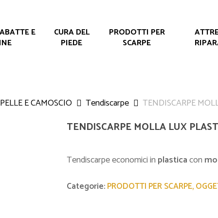
IABATTE E
CURA DEL
PRODOTTI PER
ATTRE
INE
PIEDE
SCARPE
RIPAR
 PELLE E CAMOSCIO
Tendiscarpe
TENDISCARPE MOLL
TENDISCARPE MOLLA LUX PLAST
Tendiscarpe economici in
plastica
con
mol
Categorie:
PRODOTTI PER SCARPE, OGGET