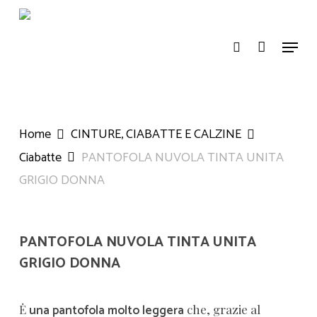
Skip
search
to
Menu
main
content
Home
CINTURE, CIABATTE E CALZINE
Ciabatte
PANTOFOLA NUVOLA TINTA UNITA
GRIGIO DONNA
PANTOFOLA NUVOLA TINTA UNITA
GRIGIO DONNA
una pantofola molto leggera
Ė
che, grazie al